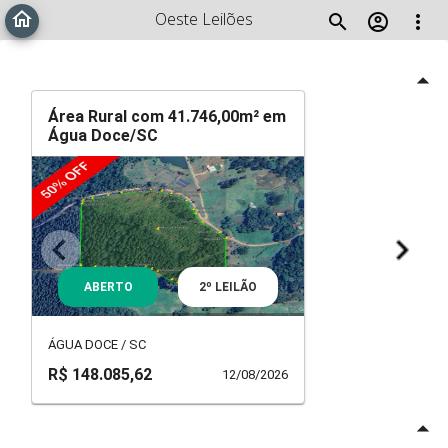
home
Oeste Leilões
search
account_circle
more_vert
arrow_drop_up
Área Rural com 41.746,00m² em
Água Doce/SC
ABERTO
2º LEILÃO
ÁGUA DOCE / SC
R$ 148.085,62
12/08/2026
arrow_drop_up