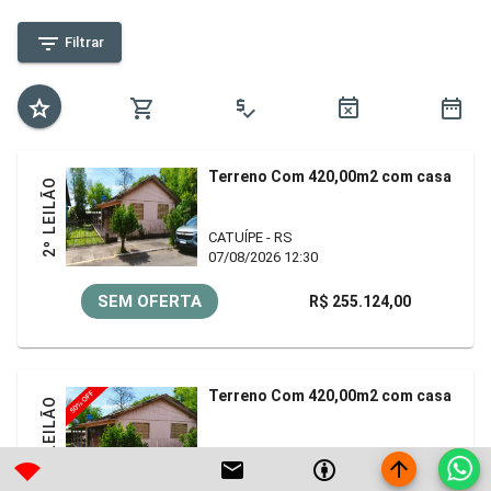
filter_list
Filtrar
grade
local_grocery_store
price_check
event_busy
date_range
Terreno Com 420,00m2 com casa
2º LEILÃO
CATUÍPE - RS
07/08/2026 12:30
SEM OFERTA
R$ 255.124,00
Terreno Com 420,00m2 com casa
3º LEILÃO
CATUÍPE - RS
arrow_upward
mail
attribution
signal_wifi_statusbar_4_bar
07/08/2026 12:45